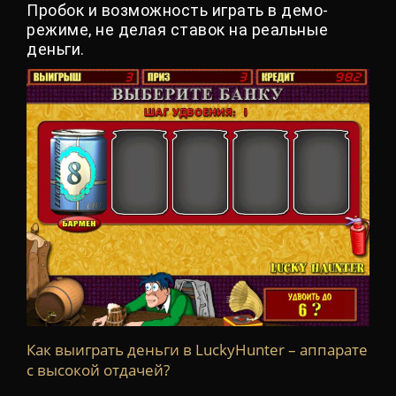
Пробок и возможность играть в демо-
режиме, не делая ставок на реальные
деньги.
Как выиграть деньги в
Lucky
Hunter
– аппарате
с высокой отдачей?