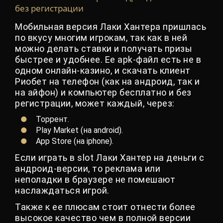
без регистрации
Мобильная версия Лаки Хантера пришлась
по вкусу многим игрокам, так как в ней
можно делать ставки и получать призы
быстрее и удобнее. Ее apk-файл есть не в
одном онлайн-казино, и скачать клиент
Риобет на телефон (как на андроид, так и
на айфон) и компьютер бесплатно и без
регистрации, может каждый, через:
Торрент.
Play Market (на android).
App Store (на iphone).
Если играть в slot Лаки Хантер на деньги с
андроид-версии, то реклама или
неполадки в браузере не помешают
наслаждаться игрой.
Также к ее плюсам стоит отнести более
высокое качество чем в полной версии