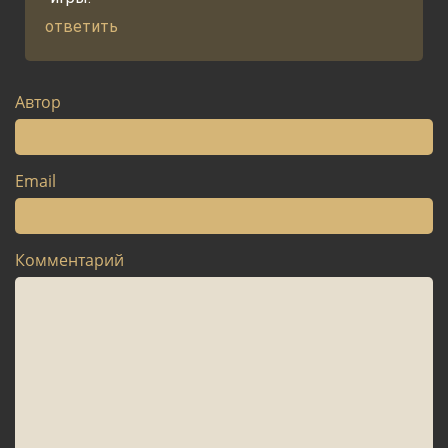
ответить
Автор
Email
Комментарий