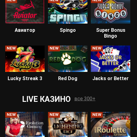
Авиатор
Spingo
Super Bonus
Bingo
NEW
NEW
NEW
Lucky Streak 3
Red Dog
Jacks or Better
LIVE КАЗИНО
все 300+
NEW
NEW
NEW