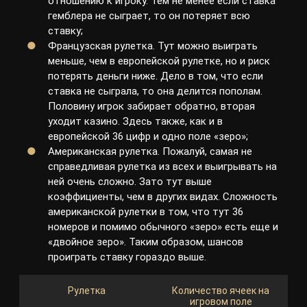
отношению к игроку. Тем не менее если ставка
гемблера не сыграет, то он потеряет всю
ставку;
Французская рулетка. Тут можно выиграть
меньше, чем в европейской рулетке, но и риск
потерять деньги ниже. Дело в том, что если
ставка не сыграла, то она делится пополам.
Половину игрок забирает обратно, вторая
уходит казино. Здесь также, как и в
европейской 36 цифр и одно поле «зеро»;
Американская рулетка. Пожалуй, самая не
справедливая рулетка из всех и выигрывать на
ней очень сложно. Зато тут выше
коэффициенты, чем в других видах. Сложность
американской рулетки в том, что тут 36
номеров и помимо обычного «зеро» есть еще и
«двойное зеро». Таким образом, шансов
проиграть ставку гораздо выше.
Рулетка
Количество ячеек на
игровом поле