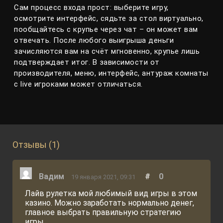
Сам процесс входа прост: выберите игру,
осмотрите интерфейс, сядьте за стол виртуально,
пообщайтесь с крупье через чат – он может вам
отвечать. После любого выигрыша деньги
зачисляются вам на счёт мгновенно, крупье лишь
подтверждает итог. В зависимости от
производителя, меню, интерфейс, антураж комнаты
с live игроками может отличаться.
Отзывы (
1
)
Вадим
#
0
19 января 2021, 09:31
Лайв рулетка мой любимый вид игры в этом
казино. Можно заработать нормально денег,
главное выбрать правильную стратегию
игры.