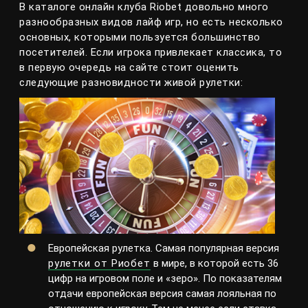
В каталоге онлайн клуба Riobet довольно много
разнообразных видов лайф игр, но есть несколько
основных, которыми пользуется большинство
посетителей. Если игрока привлекает классика, то
в первую очередь на сайте стоит оценить
следующие разновидности живой рулетки:
Европейская рулетка. Самая популярная версия
рулетки от Риобет
в мире, в которой есть 36
цифр на игровом поле и «зеро». По показателям
отдачи европейская версия самая лояльная по