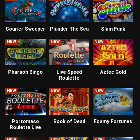
Courier Sweeper
Plunder The Sea
Slam Funk
NEW
NEW
NEW
Pharaoh Bingo
Live Speed
Aztec Gold
Roulette
NEW
NEW
NEW
Portomaso
Book of Dead
Foamy Fortunes
Roulette Live
NEW
NEW
NEW