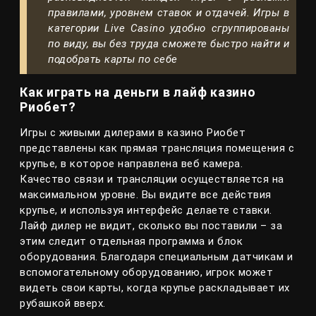
правилами, уровнем ставок и отдачей. Игры в
категории Live Casino удобно сгруппированы
по виду, вы без труда сможете быстро найти и
подобрать карты по себе
Как играть на деньги в лайф казино
Риобет?
Игры с живыми дилерами в казино Риобет
представлены как прямая трансляция помещения с
крупье, в которое направлена веб камера.
Качество связи и трансляции осуществляется на
максимальном уровне. Вы видите все действия
крупье, и используя интерфейс делаете ставки.
Лайф дилер не видит, сколько вы поставили – за
этим следит отдельная программа и блок
оборудования. Благодаря специальным датчикам и
вспомогательному оборудованию, игрок может
видеть свои карты, когда крупье раскладывает их
рубашкой вверх.