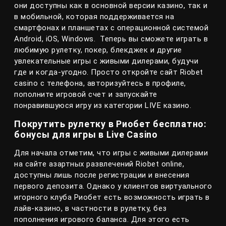
они доступны как в основной версии казино, так и
в мобильной, которая поддерживается на
смартфонах и планшетах с операционной системой
Android, iOS, Windows. Теперь вы сможете играть в
любимую рулетку, покер, блекджек и другие
увлекательные игры с живыми дилерами, будучи
где и когда-угодно. Просто откройте сайт Riobet
casino с телефона, авторизуйтесь в профиле,
пополните игровой счет и запускайте
понравившуюся игру из категории LIVE казино.
Покрутить рулетку в Риобет бесплатно:
бонусы для игры в Live Casino
Для начала отметим, что игры с живыми дилерами
на сайте азартных развлечений Riobet online,
доступны лишь после регистрации и внесения
первого депозита. Однако у клиентов виртуального
игорного клуба Риобет есть возможность играть в
лайв-казино, в частности в рулетку, без
пополнения игрового баланса. Для этого есть