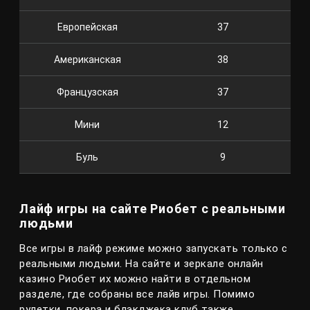
Европейская
37
Американская
38
Французская
37
Мини
12
Буль
9
Лайф игры на сайте Риобет с реальными
людьми
Все игры в лайф режиме можно запускать только с
реальными людьми. На сайте и зеркале онлайн
казино Риобет их можно найти в отдельном
разделе, где собраны все лайв игры. Помимо
рулетки, покера и блэкджека клуб также