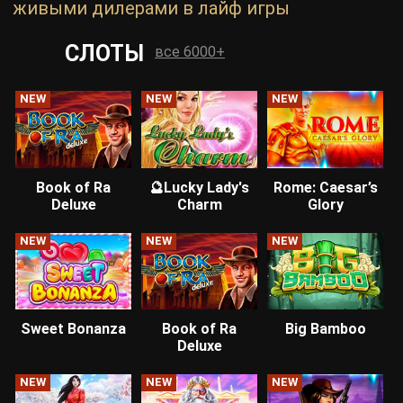
живыми дилерами в лайф игры
СЛОТЫ
все 6000+
NEW
NEW
NEW
Book of Ra
🔮Lucky Lady's
Rome: Caesar’s
Deluxe
Charm
Glory
NEW
NEW
NEW
Sweet Bonanza
Book of Ra
Big Bamboo
Deluxe
NEW
NEW
NEW