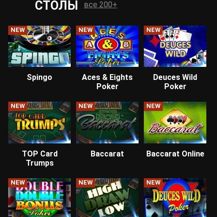
СТОЛЫ
все 200+
NEW
NEW
NEW
Spingo
Aces & Eights
Deuces Wild
Poker
Poker
NEW
NEW
NEW
TOP Card
Baccarat
Baccarat Online
Trumps
NEW
NEW
NEW