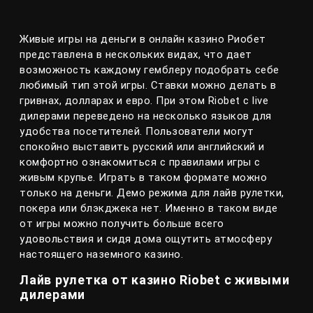
Живые игры на деньги в онлайн казино Риобет
представлена в нескольких видах, что дает
возможность каждому гемблеру подобрать себе
любимый тип этой игры. Ставки можно делать в
гривнах, долларах и евро. При этом Riobet с live
дилерами переведено на несколько языков для
удобства посетителей. Пользователи могут
спокойно выставить русский или английский и
комфортно ознакомиться с правилами игры с
живым крупье. Играть в таком формате можно
только на деньги. Демо режима для лайв рулетки,
покера или блэкджека нет. Именно в таком виде
от игры можно получить больше всего
удовольствия и сидя дома ощутить атмосферу
настоящего наземного казино.
Лайв рулетка от казино Riobet с живыми
дилерами