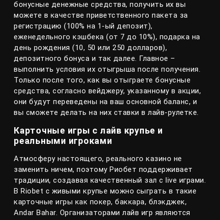
бонусные денежные средства, получить их вы
можете в качестве приветственного пакета за
регистрацию (100% на 1-ый депозит),
еженедельного кэшбека (от 7 до 10%), подарка на
день рождения (10, 50 или 250 долларов),
депозитного бонуса и так далее. Главное –
выполнить условия их отыгрыша после получения.
Только после того, как вы отыграете бонусные
средства, согласно вейджеру, указанному в акции,
они будут переведены на ваш основной баланс, и
вы сможете делать на них ставки в лайв-рулетке.
Карточные игры с лайв крупье и
реальными игроками
Атмосферу настоящего, реального казино не
заменить ничем, поэтому Риобет поддерживает
традиции, создавая качественный зал с live играми.
В Riobet с живыми крупье можно сыграть в такие
карточные игры как покер, баккара, блэкджек,
Andar Bahar. Организаторами лайв игр являются